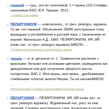
гераний
— сущ., кол во синонимов: 1 • герань (13) Словарь
3
синонимов ASIS. В.Н. Тришин. 2013 …
Словарь синонимов
ПЕЛАРГОНИУМ
— новолатинск., от греч. pelargos, журавль.
4
То же, что гераний. Объяснение 25000 иностранных слов,
вошедших в употребление в русский язык, с означением их
корней. Михельсон А.Д., 1865. ПЕЛАРГОНИУМ, ИЯ, ИЙ
(ново лат., от греч. pelargos журавль).&#8230; …
Словарь иностранных слов русского языка
герань
— и, ж. géranium m. 1. Травянистое растение с
5
красными, белыми или розовыми цветками, разводимое как
декоративное или для получения эфирного масла;
пеларгония. БАС 2. Моя ерань, моя ерань , дребезжащим
слабеньким голосом запела Нюшка, Ты на окошке&#8230;
…
Исторический словарь галлицизмов русского языка
ПЕЛАРГОНИЯ
— ПЕЛАРГОНИУМ, ИЯ, ИЙ (ново лат., от
6
греч. pelargos журавль). Журавлиный нос, раст. из сем.
гераний. Словарь иностранных слов, вошедших в состав