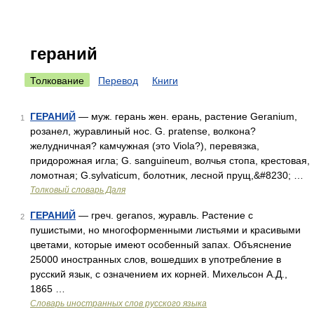
гераний
Толкование
Перевод
Книги
ГЕРАНИЙ
— муж. герань жен. ерань, растение Geranium,
1
розанел, журавлиный нос. G. pratense, волкона?
желудничная? камчужная (это Viola?), перевязка,
придорожная игла; G. sanguineum, волчья стопа, крестовая,
ломотная; G.sylvaticum, болотник, лесной прущ,&#8230; …
Толковый словарь Даля
ГЕРАНИЙ
— греч. geranos, журавль. Растение с
2
пушистыми, но многоформенными листьями и красивыми
цветами, которые имеют особенный запах. Объяснение
25000 иностранных слов, вошедших в употребление в
русский язык, с означением их корней. Михельсон А.Д.,
1865 …
Словарь иностранных слов русского языка