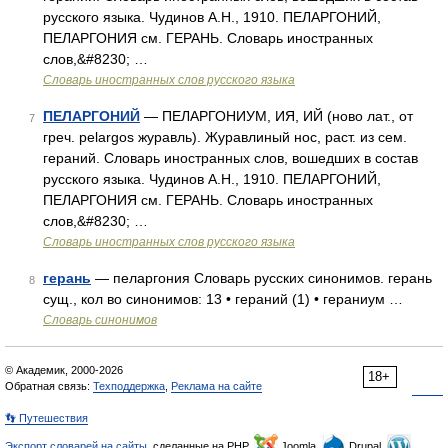
русского языка. Чудинов А.Н., 1910. ПЕЛАРГОНИЙ,
ПЕЛАРГОНИЯ см. ГЕРАНЬ. Словарь иностранных
слов,&#8230; …
Словарь иностранных слов русского языка
ПЕЛАРГОНИЙ
— ПЕЛАРГОНИУМ, ИЯ, ИЙ (ново лат., от
7
греч. pelargos журавль). Журавлиный нос, раст. из сем.
гераний. Словарь иностранных слов, вошедших в состав
русского языка. Чудинов А.Н., 1910. ПЕЛАРГОНИЙ,
ПЕЛАРГОНИЯ см. ГЕРАНЬ. Словарь иностранных
слов,&#8230; …
Словарь иностранных слов русского языка
герань
— пеларгония Словарь русских синонимов. герань
8
сущ., кол во синонимов: 13 • гераний (1) • гераниум …
Словарь синонимов
© Академик, 2000-2026
18+
Обратная связь:
Техподдержка
,
Реклама на сайте
👣 Путешествия
Экспорт словарей на сайты
, сделанные на PHP,
Joomla,
Drupal,